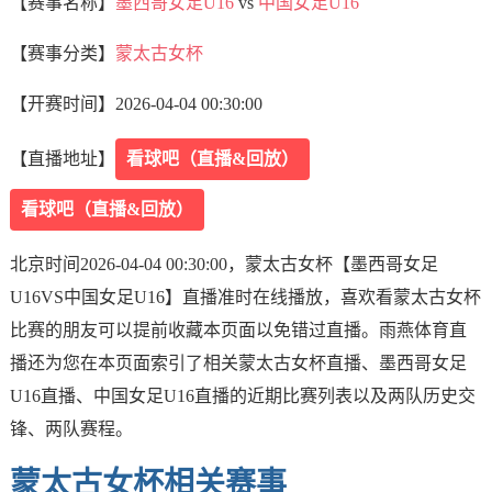
【赛事名称】
墨西哥女足U16
vs
中国女足U16
【赛事分类】
蒙太古女杯
【开赛时间】
2026-04-04 00:30:00
【直播地址】
看球吧（直播&回放）
看球吧（直播&回放）
北京时间2026-04-04 00:30:00，蒙太古女杯【墨西哥女足
U16VS中国女足U16】直播准时在线播放，喜欢看蒙太古女杯
比赛的朋友可以提前收藏本页面以免错过直播。雨燕体育直
播还为您在本页面索引了相关蒙太古女杯直播、墨西哥女足
U16直播、中国女足U16直播的近期比赛列表以及两队历史交
锋、两队赛程。
蒙太古女杯相关赛事