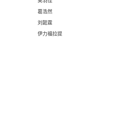
吴羽佳
葛浩然
刘懿霆
伊力福拉提