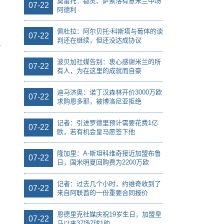
莫雷托：都灵、萨索洛有意米兰中场
07-22
阿德利
佩杜拉：阿尔贝托-科斯塔与葡体的谈
07-22
判还在继续，但还没达成协议
波贝加社媒告别：衷心感谢米兰的所
07-22
有人，为在这里的成就而自豪
迪马济奥：诺丁汉森林开价3000万欧
07-22
求购恩多耶，被博洛尼亚拒绝
记者：引进罗德里预计需要花费1亿
07-22
欧，若有机会皇马愿签下他
隆加里：A-斯坦科维奇接近加盟布鲁
07-22
日，国米明夏回购费为2200万欧
记者：过去几个小时，约维奇收到了
07-22
来自阿联酋的一份重要合同报价
恩德里克社媒庆祝19岁生日，加盟皇
07-22
马以来37场7球1助