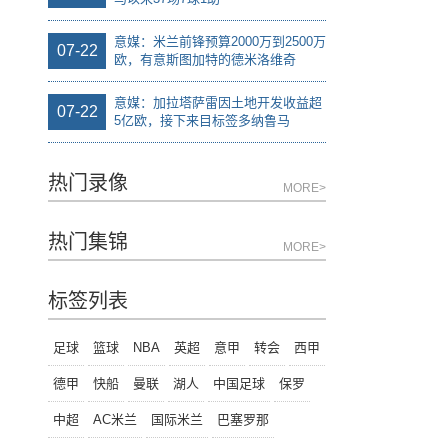
意媒：米兰前锋预算2000万到2500万
07-22
欧，有意斯图加特的德米洛维奇
意媒：加拉塔萨雷因土地开发收益超
07-22
5亿欧，接下来目标签多纳鲁马
热门录像
MORE>
热门集锦
MORE>
标签列表
足球
篮球
NBA
英超
意甲
转会
西甲
德甲
快船
曼联
湖人
中国足球
保罗
中超
AC米兰
国际米兰
巴塞罗那