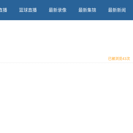
直播
篮球直播
最新录像
最新集锦
最新新闻
已被浏览
43次