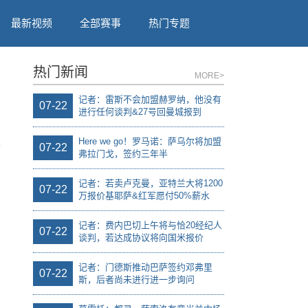
最新视频
全部赛事
热门专题
热门新闻
MORE>
记者：雷斯不会加盟赫罗纳，他没有
07-22
进行任何谈判&27号回曼城报到
Here we go！罗马诺：萨乌尔将加盟
07-22
弗拉门戈，签约三年半
记者：若卖卢克曼，亚特兰大将1200
07-22
万报价基耶萨&红军愿付50%薪水
记者：费内巴切上午将与恰20经纪人
07-22
谈判，若达成协议将向国米报价
记者：门德斯推动巴萨签约邓弗里
07-22
斯，后者尚未进行进一步询问