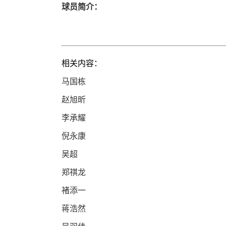
球员简介：
相关内容：
马国栋
赵旭昕
李承耀
倪永康
吴超
郑祺龙
褚添一
蒋浩然