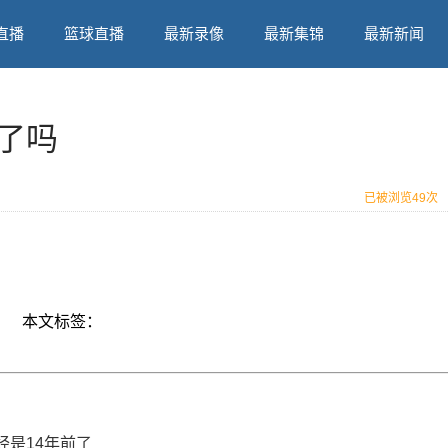
直播
篮球直播
最新录像
最新集锦
最新新闻
了吗
已被浏览
49次
本文标签：
是14年前了