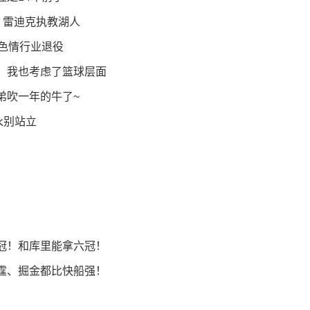
 雷迪克执教湖人
色情行业退役
！我也考虑了篮球层面
弟吹一年的牛了~
永别站立
！
冠！和库里能拿六冠！
霆、掘金都比快船强！