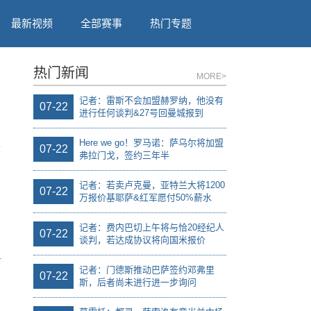
最新视频
全部赛事
热门专题
热门新闻
MORE>
记者：雷斯不会加盟赫罗纳，他没有
07-22
进行任何谈判&27号回曼城报到
Here we go！罗马诺：萨乌尔将加盟
07-22
弗拉门戈，签约三年半
记者：若卖卢克曼，亚特兰大将1200
07-22
万报价基耶萨&红军愿付50%薪水
记者：费内巴切上午将与恰20经纪人
07-22
谈判，若达成协议将向国米报价
记者：门德斯推动巴萨签约邓弗里
07-22
斯，后者尚未进行进一步询问