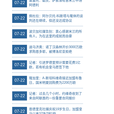
莫雷托：都灵、萨索洛有意米兰中场
07-22
阿德利
佩杜拉：阿尔贝托-科斯塔与葡体的谈
07-22
判还在继续，但还没达成协议
波贝加社媒告别：衷心感谢米兰的所
07-22
有人，为在这里的成就而自豪
迪马济奥：诺丁汉森林开价3000万欧
07-22
求购恩多耶，被博洛尼亚拒绝
记者：引进罗德里预计需要花费1亿
07-22
欧，若有机会皇马愿签下他
隆加里：A-斯坦科维奇接近加盟布鲁
07-22
日，国米明夏回购费为2200万欧
记者：过去几个小时，约维奇收到了
07-22
来自阿联酋的一份重要合同报价
恩德里克社媒庆祝19岁生日，加盟皇
07-22
马以来37场7球1助