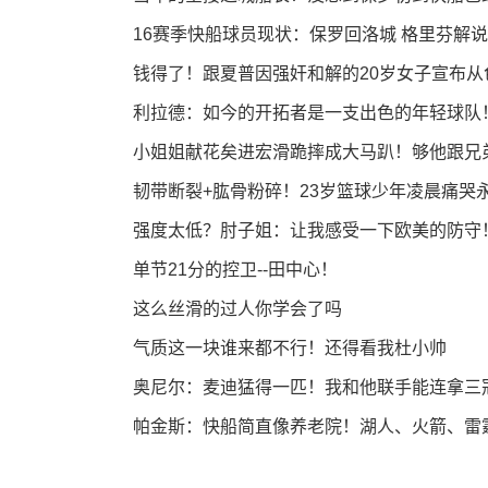
16赛季快船球员现状：保罗回洛城 格里芬解说
钱得了！跟夏普因强奸和解的20岁女子宣布从
利拉德：如今的开拓者是一支出色的年轻球队
小姐姐献花矣进宏滑跪摔成大马趴！够他跟兄
韧带断裂+肱骨粉碎！23岁篮球少年凌晨痛哭
强度太低？肘子姐：让我感受一下欧美的防守
单节21分的控卫--田中心！
这么丝滑的过人你学会了吗
气质这一块谁来都不行！还得看我杜小帅
奥尼尔：麦迪猛得一匹！我和他联手能连拿三
帕金斯：快船简直像养老院！湖人、火箭、雷