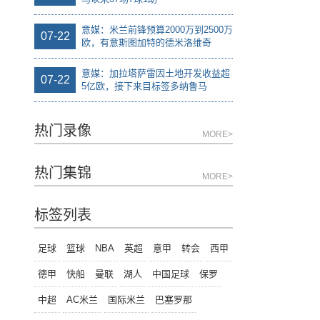
意媒：米兰前锋预算2000万到2500万
07-22
欧，有意斯图加特的德米洛维奇
意媒：加拉塔萨雷因土地开发收益超
07-22
5亿欧，接下来目标签多纳鲁马
热门录像
MORE>
热门集锦
MORE>
标签列表
足球
篮球
NBA
英超
意甲
转会
西甲
德甲
快船
曼联
湖人
中国足球
保罗
中超
AC米兰
国际米兰
巴塞罗那