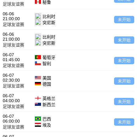
秘鲁
足球友谊赛
06-06
比利时
21:00:00
未开始
突尼斯
足球友谊赛
06-06
比利时
21:00:00
未开始
突尼斯
足球友谊赛
06-07
葡萄牙
01:45:00
未开始
智利
足球友谊赛
06-07
美国
02:30:00
未开始
德国
足球友谊赛
06-07
英格兰
04:00:00
未开始
新西兰
足球友谊赛
06-07
巴西
06:00:00
未开始
埃及
足球友谊赛
06-07