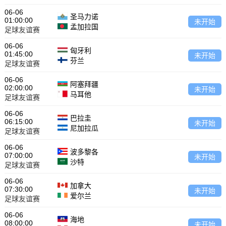
06-06
圣马力诺
01:00:00
未开始
孟加拉国
足球友谊赛
06-06
匈牙利
01:45:00
未开始
芬兰
足球友谊赛
06-06
阿塞拜疆
02:00:00
未开始
马耳他
足球友谊赛
06-06
巴拉圭
06:15:00
未开始
尼加拉瓜
足球友谊赛
06-06
波多黎各
07:00:00
未开始
沙特
足球友谊赛
06-06
加拿大
07:30:00
未开始
爱尔兰
足球友谊赛
06-06
海地
08:00:00
未开始